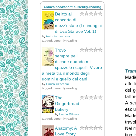
Anna's bookshelf: currently-reading
Delitto al
concerto di
mezz’estate (Le indagini
di Eva Starace Vol. 1)
by
Antonio Lanzetta
tagged: currently-reading
Trovo
sempre peli
di cane quando mi
spazzolo i capelli. Vivere
Tram
a metà tra il mondo degli
Madis
uomini e quello dei cani
affet
by
Enrica Ceccarini
tagged: currently-reading
dei g
fallim
The
A scu
Gingerbread
esclu
Bakery
by
Laurie Gilmore
Madis
tagged: currently-reading
travo
Anatomy: A
Nel m
Love Story
tipo 