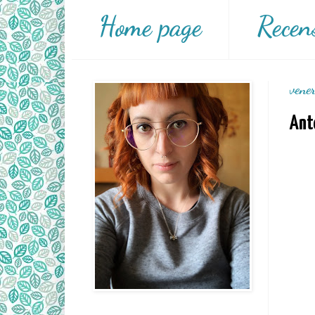
Home page
Recen
vene
Ant