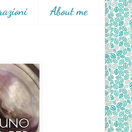
razioni
About me