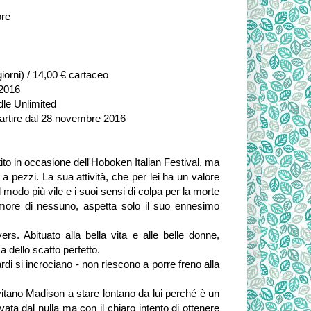
pre
 giorni) / 14,00 € cartaceo
2016
le Unlimited
a partire dal 28 novembre 2016
stito in occasione dell'Hoboken Italian Festival, ma
e a pezzi. La sua attività, che per lei ha un valore
el modo più vile e i suoi sensi di colpa per la morte
l'amore di nessuno, aspetta solo il suo ennesimo
s. Abituato alla bella vita e alle belle donne,
a dello scatto perfetto.
i si incrociano - non riescono a porre freno alla
vitano Madison a stare lontano da lui perché è un
rivata dal nulla ma con il chiaro intento di ottenere