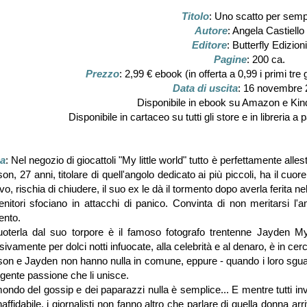
Titolo
: Uno scatto per sem
Autore
: Angela Castiello
Editore
: Butterfly Edizioni
Pagine
: 200 ca.
Prezzo
: 2,99 € ebook (in offerta a 0,99 i primi tre
Data di uscita
: 16 novembre 
Disponibile in ebook su Amazon e Kind
Disponibile in cartaceo su tutti gli store e in libreria 
a
: Nel negozio di giocattoli "My little world" tutto è perfettamente alle
on, 27 anni, titolare di quell'angolo dedicato ai più piccoli, ha il cuor
tivo, rischia di chiudere, il suo ex le dà il tormento dopo averla ferita n
enitori sfociano in attacchi di panico. Convinta di non meritarsi 
ento.
oterla dal suo torpore è il famoso fotografo trentenne Jayden Myer
sivamente per dolci notti infuocate, alla celebrità e al denaro, è in cerc
on e Jayden non hanno nulla in comune, eppure - quando i loro sguard
lgente passione che li unisce.
ondo del gossip e dei paparazzi nulla è semplice... E mentre tutti in
inaffidabile, i giornalisti non fanno altro che parlare di quella donna ar