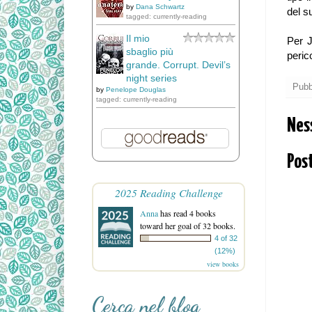
by
Dana Schwartz
del s
tagged: currently-reading
Il mio
Per J
sbaglio più
peric
grande. Corrupt. Devil’s
night series
Pubb
by
Penelope Douglas
tagged: currently-reading
Nes
Pos
2025 Reading Challenge
Anna
has read 4 books
toward her goal of 32 books.
4 of 32
(12%)
view books
Cerca nel blog