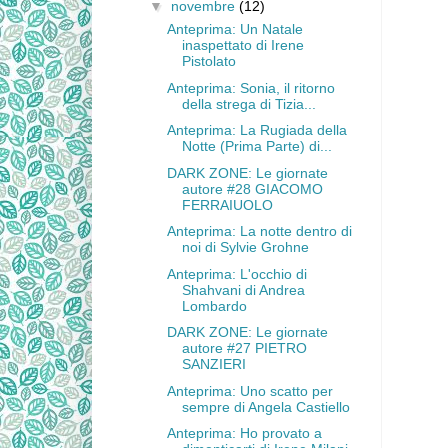
▼
novembre
(12)
Anteprima: Un Natale
inaspettato di Irene
Pistolato
Anteprima: Sonia, il ritorno
della strega di Tizia...
Anteprima: La Rugiada della
Notte (Prima Parte) di...
DARK ZONE: Le giornate
autore #28 GIACOMO
FERRAIUOLO
Anteprima: La notte dentro di
noi di Sylvie Grohne
Anteprima: L'occhio di
Shahvani di Andrea
Lombardo
DARK ZONE: Le giornate
autore #27 PIETRO
SANZIERI
Anteprima: Uno scatto per
sempre di Angela Castiello
Anteprima: Ho provato a