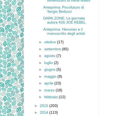
dimenticarti di Irene Milani
Anteprima: Pocofuturo di
Sergio Beducci
DARK ZONE: Le giornate
autore #26 JOE REBEL
Anteprima: Herosian e il
manoscritto degli artisti
►
ottobre
(17)
►
settembre
(85)
►
agosto
(7)
►
luglio
(2)
►
giugno
(5)
►
maggio
(9)
►
aprile
(23)
►
marzo
(18)
►
febbraio
(12)
►
2015
(203)
►
2014
(113)